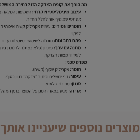
מה הופך את קופת הצדקה הזו לבחירה המושלמ
עיצוב מינימליסטי ויוקרתי:
השקיפות המלאה בשיל
אסתטי שמוסיף אור לחלל החדר.
חומרים עמידים:
עשויה אקריליק קשיח ואיכותי ה
לניקוי.
פתח רחב ונוח:
תוכננה לשימוש יומיומי נוח עבו
מתנה עם ערך:
פתרון נפלא כמתנה לחנוכת בית, 
לעידוד מצוות הצדקה.
מפרט טכני:
חומר:
אקריליק שקוף (קשיח).
עיטור:
נוף ירושלים וכיתוב "צדקה" בגוון כסוף.
סגנון:
מודרני-קלאסי.
אריזה:
מגיע במארז המגן על המוצר בזמן המשלו
מוצרים נוספים שיעניינו אותך