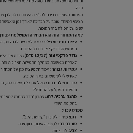
ונוחות מקסימלית. בחירה מושלמת למי שמחפש הידור מ
רבה.
המחזור מעוצב בכריכת למינציה איכותית בגוון לבן צחור
הציפוי המיוחד שומר על הכריכה לאורך זמן ומאפשר נ
שנים של תפילה בחג הסוכות.
למה המחזור הזה הוא הבחירה המושלמת עבורך
עיצוב חגיגי ואצילי:
כריכת למינציה לבנה ונקייה
המתאימה בדיוק לאווירת חג הסוכות.
גודל פרקטי ונוח (12/17 ס"מ):
מידה אידיאלי
לאחיזה ממושכת במהלך התפילות הארוכות וההוש
עמידות גבוהה:
גימור הלמינציה מגן על המחזור 
לאידיאלי לשימוש גם בתוך הסוכה.
סדר תפילה ברור:
כולל את כל תפילות החג, ההל
ובסידור המקל על המתפלל.
מתנה ערכית לחג:
פתרון נהדר כמתנה למארחים 
בתקופת תשרי.
מפרט טכני:
דגם:
מחזור לסוכות "קדושת הלב".
סוג כריכה:
למינציה איכותית ועמידה.
צבע
: לבן צחור.