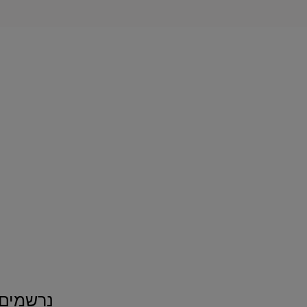
נרשמים ומקבלים 10% ה