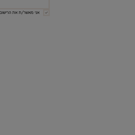
אני מאשר/ת את הרישום 
קטגוריות
מבצעים
הנמכרים ביותר
חדשים בחנות
חנוכה
פסח