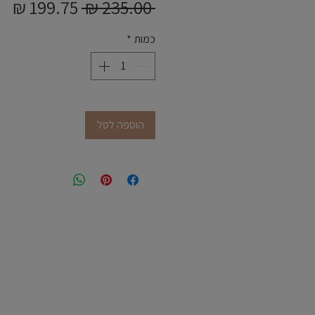
מחיר
מח
 ‏235.00 ‏₪ 
רגיל
מב
כמות
*
הוספה לסל