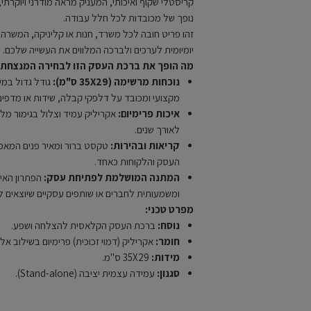
קריסטלי שקוף ואיכותי, המעניק מראה מודרני ויוקרת
נופך של מכובדות לכל חלל עבודה.
זהו פריט חובה לכל משרד, חנות או קליניקה, המשרה או
יומיומית לערכים ולברכה המלווים את העשייה שלכם.
מה הופך את ברכת העסק הזו לבחירה המנצחת?
נוכחות מרשימה (35X29 ס"מ):
גודל גדול במי
מקצועי ומכובד על דלפקי קבלה, שידות או מדפים
איכות פרימיום:
אקריליק עמיד וצלול בגימור מ
לאורך שנים.
קריאות ובהירות:
טקסט ברור ומאיר פנים המאפ
העסק והלקוחות כאחד.
המתנה המושלמת לפתיחת עסק:
הפתרון האי
ומשמעותית לחברים או שותפים עסקיים שיוצאים 
מפרט טכני:
נוסח:
ברכת העסק הקלאסית להצלחה ושפע.
חומר:
אקריליק (דמוי זכוכית) פרימיום בשילוב אלמ
מידות:
35X29 ס"מ.
סגנון:
עמידה עצמית יציבה (Stand-alone).