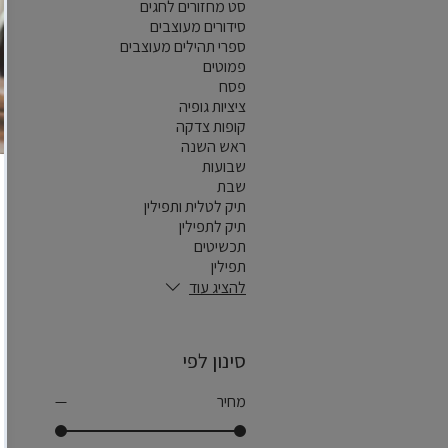
סט מחזורים לחגים
סידורים מעוצבים
ספרי תהילים מעוצבים
פמוטים
פסח
ציציות גופיה
קופות צדקה
ראש השנה
שבועות
שבת
תיק לטלית ותפילין
תיק לתפילין
תכשיטים
תפילין
להציג עוד
סינון לפי
מחיר