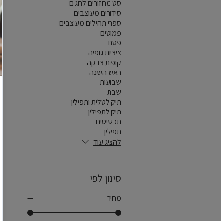
סט מחזורים לחגים
סידורים מעוצבים
ספרי תהילים מעוצבים
פמוטים
פסח
ציציות גופיה
קופות צדקה
ראש השנה
שבועות
שבת
תיק לטלית ותפילין
תיק לתפילין
תכשיטים
תפילין
להציג עוד
סינון לפי
מחיר